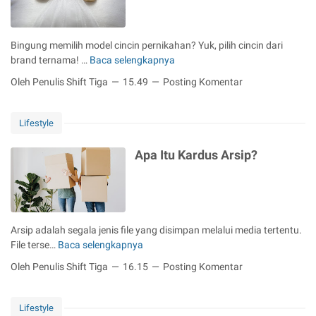
s
i
T
Bingung memilih model cincin pernikahan? Yuk, pilih cincin dari
e
brand ternama! …
Baca selengkapnya
4
m
M
Oleh Penulis Shift Tiga
15.49
Posting Komentar
p
e
a
r
t
e
Lifestyle
S
k
e
C
Apa Itu Kardus Arsip?
w
i
a
n
B
c
u
i
s
n
Arsip adalah segala jenis file yang disimpan melalui media tertentu.
d
P
File terse…
Baca selengkapnya
A
i
e
p
B
Oleh Penulis Shift Tiga
16.15
Posting Komentar
r
a
a
n
I
n
i
t
d
Lifestyle
k