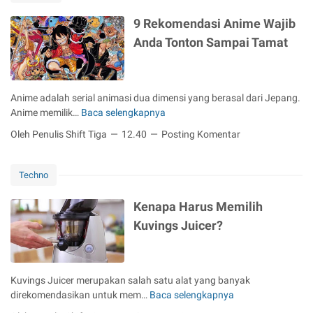
u
u
a
K
n
9 Rekomendasi Anime Wajib
h
a
g
Anda Tonton Sampai Tamat
a
r
n
d
M
u
e
s
Anime adalah serial animasi dua dimensi yang berasal dari Jepang.
w
A
Anime memilik…
Baca selengkapnya
9
a
r
R
h
Oleh Penulis Shift Tiga
12.40
Posting Komentar
s
e
B
i
k
e
p
o
r
Techno
?
m
t
e
a
Kenapa Harus Memilih
n
r
Kuvings Juicer?
d
a
a
f
s
I
i
n
Kuvings Juicer merupakan salah satu alat yang banyak
A
t
direkomendasikan untuk mem…
Baca selengkapnya
K
n
e
e