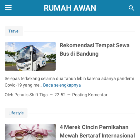
RUMAH AWAN
Travel
Rekomendasi Tempat Sewa
Bus di Bandung
Selepas terkekang selama dua tahun lebih karena adanya pandemi
Covid-19 yang me…
Baca selengkapnya
R
e
Oleh Penulis Shift Tiga
22.52
Posting Komentar
k
o
m
Lifestyle
e
n
4 Merek Cincin Pernikahan
d
Mewah Bertaraf Internasional
a