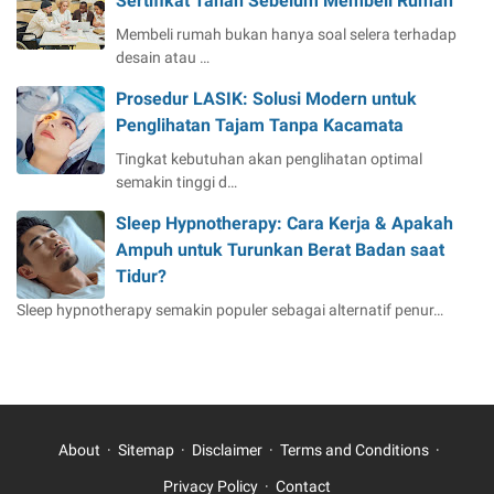
Sertifikat Tanah Sebelum Membeli Rumah
Membeli rumah bukan hanya soal selera terhadap
desain atau …
Prosedur LASIK: Solusi Modern untuk
Penglihatan Tajam Tanpa Kacamata
Tingkat kebutuhan akan penglihatan optimal
semakin tinggi d…
Sleep Hypnotherapy: Cara Kerja & Apakah
Ampuh untuk Turunkan Berat Badan saat
Tidur?
Sleep hypnotherapy semakin populer sebagai alternatif penur…
About
Sitemap
Disclaimer
Terms and Conditions
Privacy Policy
Contact