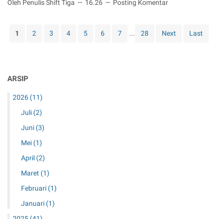
Oleh Penulis Shift Tiga
16.26
Posting Komentar
i
r
n
m
n
a
e
a
p
1
2
3
4
5
6
7
...
28
Next
Last
W
s
a
a
i
H
j
o
a
i
n
r
b
a
ARSIP
u
A
l
s
n
2026
(11)
M
d
e
Juli
(2)
a
m
T
Juni
(3)
i
o
l
Mei
(1)
n
i
April
(2)
t
h
o
Maret
(1)
K
n
u
Februari
(1)
S
v
a
Januari
(1)
i
m
n
2025
(41)