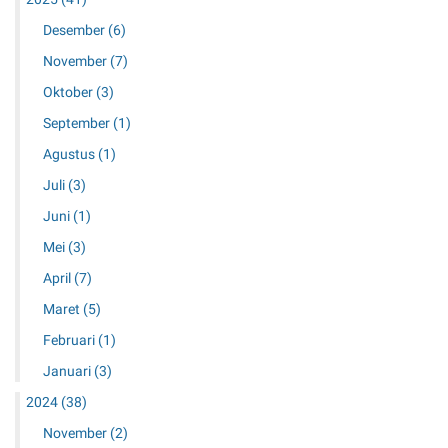
p
g
a
Desember
(6)
s
i
J
November
(7)
T
u
a
Oktober
(3)
i
m
c
September
(1)
a
e
t
Agustus
(1)
r
?
Juli
(3)
Juni
(1)
Mei
(3)
April
(7)
Maret
(5)
Februari
(1)
Januari
(3)
2024
(38)
November
(2)