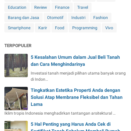
Education
Review
Finance
Travel
Barang dan Jasa
Otomotif
Industri
Fashion
Smartphone
Karir
Food
Programming
Vivo
TERPOPULER
5 Kesalahan Umum dalam Jual Beli Tanah
dan Cara Menghindarinya
Investasi tanah menjadi pilihan utama banyak orang
di Indon…
Tingkatkan Estetika Properti Anda dengan
Solusi Atap Membrane Fleksibel dan Tahan
Lama
Iklim tropis Indonesia menghadirkan tantangan arsitektural …
5 Hal Penting yang Harus Anda Cek di