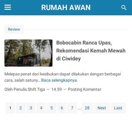
RUMAH AWAN
Review
Bobocabin Ranca Upas,
Rekomendasi Kemah Mewah
di Ciwidey
Melepas penat dari kesibukan dapat dilakukan dengan berbagai
cara, salah satuny…
Baca selengkapnya
B
o
Oleh Penulis Shift Tiga
14.59
Posting Komentar
b
o
c
1
2
3
4
5
6
7
...
28
Next
Last
a
b
i
n