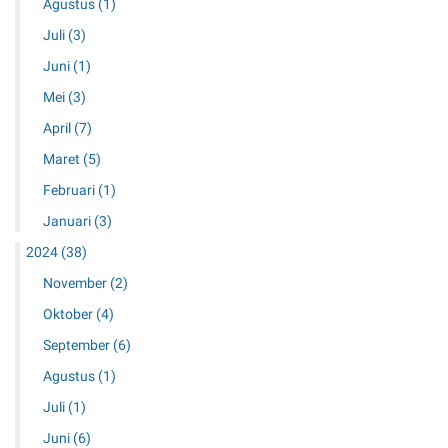
Agustus
(1)
K
e
Juli
(3)
m
Juni
(1)
a
h
Mei
(3)
M
April
(7)
e
w
Maret
(5)
a
Februari
(1)
h
d
Januari
(3)
i
2024
(38)
C
i
November
(2)
w
Oktober
(4)
i
d
September
(6)
e
Agustus
(1)
y
Juli
(1)
Juni
(6)