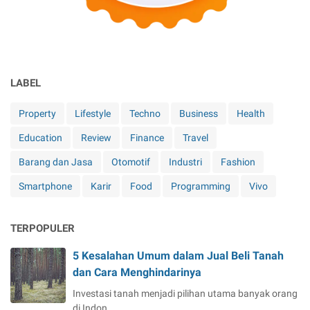
LABEL
Property
Lifestyle
Techno
Business
Health
Education
Review
Finance
Travel
Barang dan Jasa
Otomotif
Industri
Fashion
Smartphone
Karir
Food
Programming
Vivo
TERPOPULER
5 Kesalahan Umum dalam Jual Beli Tanah
dan Cara Menghindarinya
Investasi tanah menjadi pilihan utama banyak orang
di Indon…