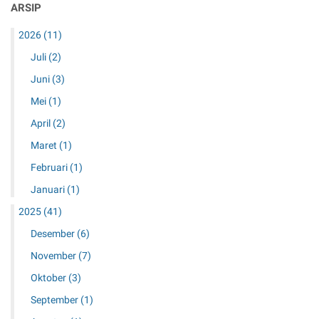
ARSIP
R
a
2026
(11)
n
c
Juli
(2)
a
Juni
(3)
U
p
Mei
(1)
a
April
(2)
s
Maret
(1)
,
R
Februari
(1)
e
Januari
(1)
k
o
2025
(41)
m
Desember
(6)
e
n
November
(7)
d
Oktober
(3)
a
s
September
(1)
i