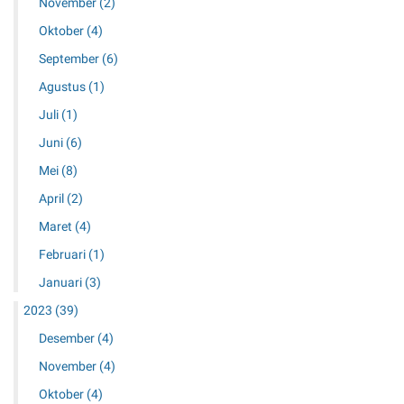
November
(2)
n
e
Oktober
(4)
m
b
September
(6)
u
Agustus
(1)
t
u
Juli
(1)
h
Juni
(6)
k
a
Mei
(8)
n
April
(2)
Maret
(4)
Februari
(1)
Januari
(3)
2023
(39)
Desember
(4)
November
(4)
Oktober
(4)