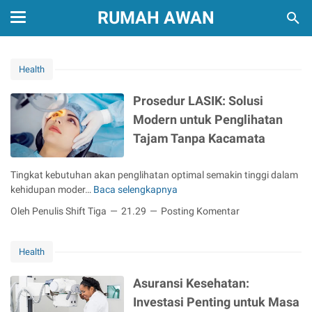
RUMAH AWAN
Health
Prosedur LASIK: Solusi
Modern untuk Penglihatan
Tajam Tanpa Kacamata
Tingkat kebutuhan akan penglihatan optimal semakin tinggi dalam
kehidupan moder…
Baca selengkapnya
P
r
Oleh Penulis Shift Tiga
21.29
Posting Komentar
o
s
e
Health
d
u
Asuransi Kesehatan:
r
Investasi Penting untuk Masa
L