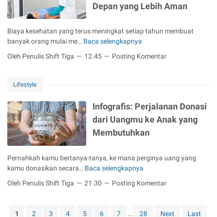
Depan yang Lebih Aman
A
S
I
Biaya kesehatan yang terus meningkat setiap tahun membuat
K
banyak orang mulai me…
Baca selengkapnya
A
:
s
Oleh Penulis Shift Tiga
12.45
Posting Komentar
S
u
o
r
l
a
Lifestyle
u
n
s
s
Infografis: Perjalanan Donasi
i
i
dari Uangmu ke Anak yang
M
K
o
Membutuhkan
e
d
s
e
e
Pernahkah kamu bertanya-tanya, ke mana perginya uang yang
r
h
kamu donasikan secara…
Baca selengkapnya
I
n
a
n
u
Oleh Penulis Shift Tiga
21.30
Posting Komentar
t
f
n
a
o
t
n
g
u
1
2
3
4
5
6
7
...
28
Next
Last
: