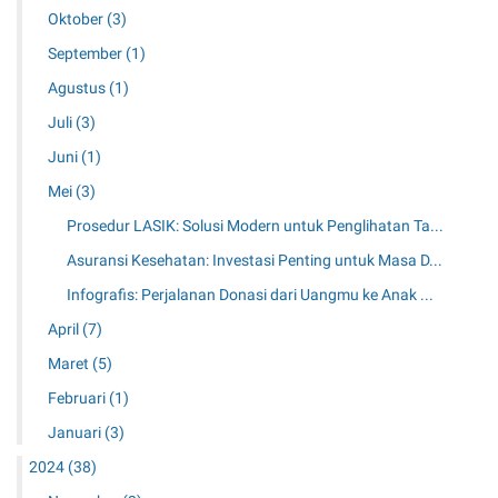
a
M
Oktober
(3)
d
K
a
a
a
September
(1)
s
r
c
a
Agustus
(1)
i
a
D
U
m
Juli
(3)
e
a
a
p
Juni
(1)
n
t
a
g
a
Mei
(3)
n
m
y
Prosedur LASIK: Solusi Modern untuk Penglihatan Ta...
u
a
k
Asuransi Kesehatan: Investasi Penting untuk Masa D...
n
e
g
Infografis: Perjalanan Donasi dari Uangmu ke Anak ...
A
L
n
April
(7)
e
a
b
Maret
(5)
k
i
y
Februari
(1)
h
a
A
Januari
(3)
n
m
g
2024
(38)
a
M