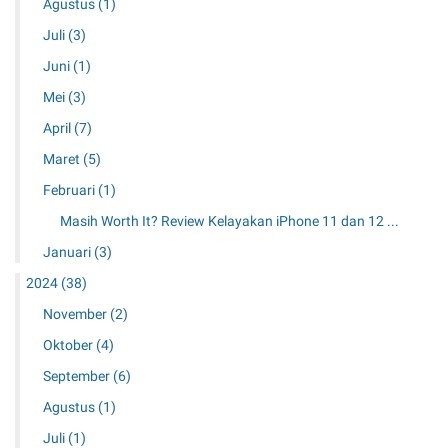
Agustus
(1)
h
o
Juli
(3)
n
Juni
(1)
e
1
Mei
(3)
1
April
(7)
d
a
Maret
(5)
n
Februari
(1)
1
2
Masih Worth It? Review Kelayakan iPhone 11 dan 12 ...
P
Januari
(3)
r
o
2024
(38)
M
November
(2)
a
x
Oktober
(4)
d
September
(6)
i
Agustus
(1)
T
a
Juli
(1)