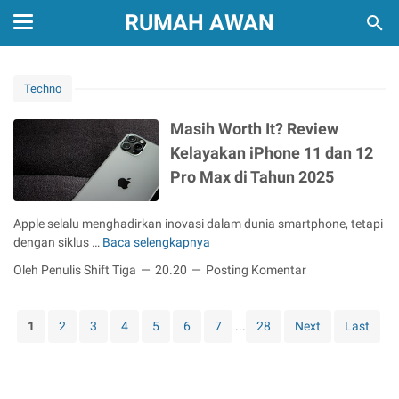
RUMAH AWAN
Techno
Masih Worth It? Review
Kelayakan iPhone 11 dan 12
Pro Max di Tahun 2025
Apple selalu menghadirkan inovasi dalam dunia smartphone, tetapi
dengan siklus …
Baca selengkapnya
M
a
Oleh Penulis Shift Tiga
20.20
Posting Komentar
s
i
h
1
2
3
4
5
6
7
...
28
Next
Last
W
o
r
t