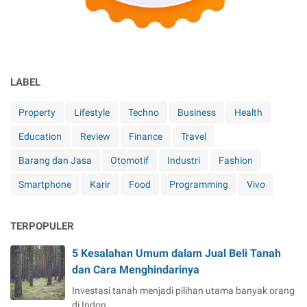
LABEL
Property
Lifestyle
Techno
Business
Health
Education
Review
Finance
Travel
Barang dan Jasa
Otomotif
Industri
Fashion
Smartphone
Karir
Food
Programming
Vivo
TERPOPULER
5 Kesalahan Umum dalam Jual Beli Tanah
dan Cara Menghindarinya
Investasi tanah menjadi pilihan utama banyak orang
di Indon…