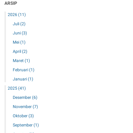
ARSIP
h
I
2026
(11)
t
?
Juli
(2)
R
Juni
(3)
e
v
Mei
(1)
i
April
(2)
e
Maret
(1)
w
K
Februari
(1)
e
Januari
(1)
l
a
2025
(41)
y
Desember
(6)
a
k
November
(7)
a
Oktober
(3)
n
i
September
(1)
P