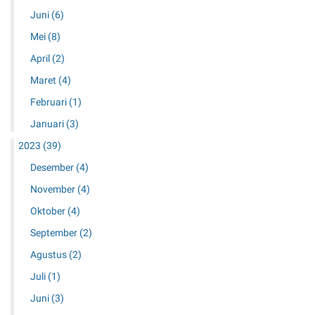
h
Juni
(6)
u
n
Mei
(8)
2
April
(2)
0
2
Maret
(4)
5
Februari
(1)
Januari
(3)
2023
(39)
Desember
(4)
November
(4)
Oktober
(4)
September
(2)
Agustus
(2)
Juli
(1)
Juni
(3)