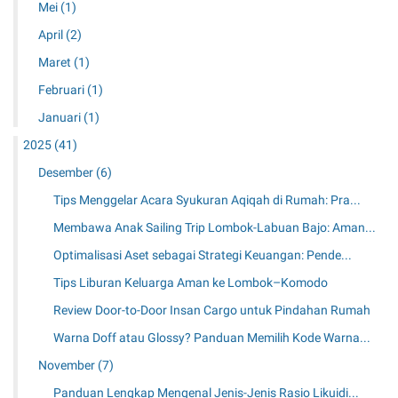
e
Mei
(1)
u
h
d
t
April
(2)
a
i
a
n
Maret
(1)
s
n
d
i
y
Februari
(1)
a
M
a
n
Januari
(1)
u
n
K
r
g
2025
(41)
e
a
N
b
Desember
(6)
h
y
e
S
a
Tips Menggelar Acara Syukuran Aqiqah di Rumah: Pra...
r
u
m
l
Membawa Anak Sailing Trip Lombok-Labuan Bajo: Aman...
r
a
a
a
n
Optimalisasi Aset sebagai Strategi Keuangan: Pende...
n
b
d
j
Tips Liburan Keluarga Aman ke Lombok–Komodo
a
a
u
y
n
Review Door-to-Door Insan Cargo untuk Pindahan Rumah
t
a
H
a
Warna Doff atau Glossy? Panduan Memilih Kode Warna...
B
e
n
e
m
November
(7)
B
k
a
e
Panduan Lengkap Mengenal Jenis-Jenis Rasio Likuidi...