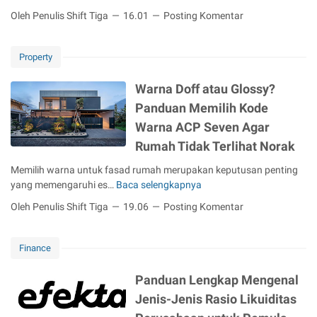
l
a
e
a
:
Oleh Penulis Shift Tiga
16.01
Posting Komentar
u
t
v
t
A
a
,
i
e
m
r
d
e
g
Property
a
g
a
w
i
n
a
n
D
K
Warna Doff atau Glossy?
a
A
B
o
e
t
Panduan Memilih Kode
m
e
o
u
a
a
b
Warna ACP Seven Agar
r
a
u
n
a
-
Rumah Tidak Terlihat Norak
n
B
k
s
t
g
e
e
R
Memilih warna untuk fasad rumah merupakan keputusan penting
o
a
r
L
e
yang memengaruhi es…
Baca selengkapnya
W
-
n
i
o
p
a
D
:
s
Oleh Penulis Shift Tiga
19.06
Posting Komentar
m
o
r
o
P
i
b
t
n
o
e
k
o
a
r
Finance
n
o
k
D
I
d
?
–
o
n
Panduan Lengkap Mengenal
e
K
f
s
k
Jenis-Jenis Rasio Likuiditas
o
f
a
a
m