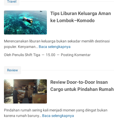
m
g
Travel
a
a
T
h
l
r
Tips Liburan Keluarga Aman
d
i
i
ke Lombok–Komodo
i
s
p
R
a
L
u
s
o
m
i
m
Merencanakan liburan keluarga bukan sekadar memilih destinasi
a
A
b
populer. Kenyaman…
Baca selengkapnya
T
h
s
o
i
:
Oleh Penulis Shift Tiga
15.00
Posting Komentar
e
k
p
P
t
-
s
r
s
L
L
Review
a
e
a
i
k
b
b
b
Review Door-to-Door Insan
t
a
u
u
i
Cargo untuk Pindahan Rumah
g
a
r
s
a
n
a
,
i
B
n
H
S
a
K
e
Pindahan rumah sering kali menjadi momen yang diingat bukan
t
j
e
m
karena rumah baruny…
Baca selengkapnya
R
r
o