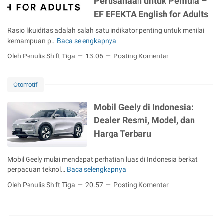
Perusahaan untuk Pemula –
a
n
t
o
t
EF EFEKTA English for Adults
C
a
d
a
a
n
o
Rasio likuiditas adalah salah satu indikator penting untuk menilai
u
r
A
kemampuan p…
Baca selengkapnya
P
G
g
s
a
l
o
s
Oleh Penulis Shift Tiga
13.06
Posting Komentar
n
o
u
e
d
s
n
t
u
s
Otomotif
t
M
a
y
u
a
n
?
Mobil Geely di Indonesia:
k
n
L
P
P
a
Dealer Resmi, Model, dan
e
a
i
g
Harga Terbaru
n
n
n
e
g
d
d
m
k
u
a
e
Mobil Geely mulai mendapat perhatian luas di Indonesia berkat
a
a
h
n
perpaduan teknol…
Baca selengkapnya
M
p
n
a
t
o
Oleh Penulis Shift Tiga
20.57
Posting Komentar
M
M
n
d
b
e
e
R
a
i
n
m
u
r
l
g
i