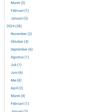
Maret
(5)
B
e
Februari
(1)
r
Januari
(3)
a
t
2024
(38)
November
(2)
Oktober
(4)
September
(6)
Agustus
(1)
Juli
(1)
Juni
(6)
Mei
(8)
April
(2)
Maret
(4)
Februari
(1)
Januari
(3)