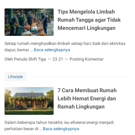
m
i
G
e
l
a
S
e
Tips Mengelola Limbah
n
i
h
a
e
a
h
Rumah Tangga agar Tidak
n
l
l
K
d
y
Mencemari Lingkungan
J
o
i
d
e
d
v
i
n
e
Setiap rumah menghasilkan limbah setiap hari, baik dari aktivitas
a
I
i
W
dapur, kamar …
Baca selengkapnya
T
n
s
a
i
d
Oleh Penulis Shift Tiga
23.21
Posting Komentar
-
r
p
o
J
n
s
n
e
a
M
Lifestyle
e
n
A
e
s
i
C
n
7 Cara Membuat Rumah
i
s
P
g
a
Lebih Hemat Energi dan
R
S
e
:
a
Ramah Lingkungan
e
l
D
s
v
o
e
i
e
l
a
Dalam beberapa tahun terakhir, isu efisiensi energi menjadi
o
n
a
l
perhatian besar di …
Baca selengkapnya
7
L
A
L
e