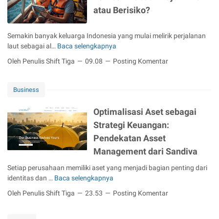
g
atau Berisiko?
e
l
a
Semakin banyak keluarga Indonesia yang mulai melirik perjalanan
r
laut sebagai al…
Baca selengkapnya
M
A
e
Oleh Penulis Shift Tiga
09.08
Posting Komentar
c
m
a
b
r
a
Business
a
w
S
a
Optimalisasi Aset sebagai
y
A
Strategi Keuangan:
u
n
k
Pendekatan Asset
a
u
k
Management dari Sandiva
r
S
a
Setiap perusahaan memiliki aset yang menjadi bagian penting dari
a
n
identitas dan …
Baca selengkapnya
O
i
A
p
l
Oleh Penulis Shift Tiga
23.53
Posting Komentar
q
t
i
i
i
n
q