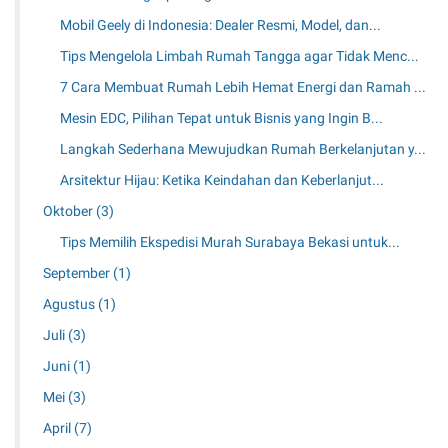
a
t
r
s
E
Mobil Geely di Indonesia: Dealer Resmi, Model, dan...
t
i
n
e
Tips Mengelola Limbah Rumah Tangga agar Tidak Menc...
u
e
m
n
r
7 Cara Membuat Rumah Lebih Hemat Energi dan Ramah ...
u
t
g
d
Mesin EDC, Pilihan Tepat untuk Bisnis yang Ingin B...
u
i
a
k
Langkah Sederhana Mewujudkan Rumah Berkelanjutan y...
l
B
a
Arsitektur Hijau: Ketika Keindahan dan Keberlanjut...
a
m
r
Oktober
(3)
S
a
Tips Memilih Ekspedisi Murah Surabaya Bekasi untuk...
a
n
t
September
(1)
g
u
B
Agustus
(1)
H
e
u
Juli
(3)
s
n
a
Juni
(1)
i
r
a
Mei
(3)
d
n
a
April
(7)
n