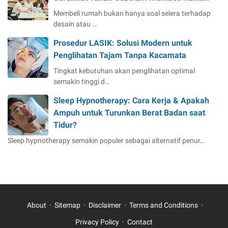
Membeli rumah bukan hanya soal selera terhadap
desain atau …
Prosedur LASIK: Solusi Modern untuk
Penglihatan Tajam Tanpa Kacamata
Tingkat kebutuhan akan penglihatan optimal
semakin tinggi d…
Sleep Hypnotherapy: Cara Kerja & Apakah
Ampuh untuk Turunkan Berat Badan saat
Tidur?
Sleep hypnotherapy semakin populer sebagai alternatif penur…
About
Sitemap
Disclaimer
Terms and Conditions
Privacy Policy
Contact