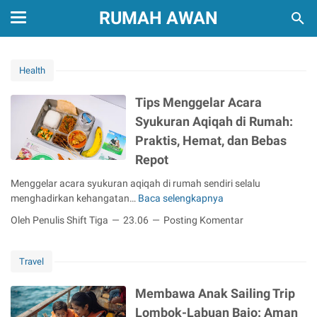
RUMAH AWAN
Health
Tips Menggelar Acara
Syukuran Aqiqah di Rumah:
Praktis, Hemat, dan Bebas
Repot
Menggelar acara syukuran aqiqah di rumah sendiri selalu
menghadirkan kehangatan…
Baca selengkapnya
T
i
Oleh Penulis Shift Tiga
23.06
Posting Komentar
p
s
M
Travel
e
n
Membawa Anak Sailing Trip
g
Lombok-Labuan Bajo: Aman