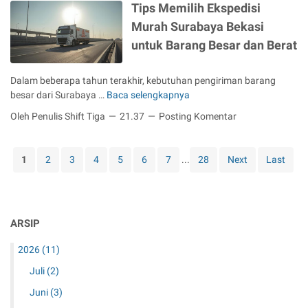
k
Tips Memilih Ekspedisi
g
i
u
y
n
t
k
Murah Surabaya Bekasi
s
j
a
u
u
h
u
n
untuk Barang Besar dan Berat
r
n
f
d
g
H
g
o
k
I
i
a
Dalam beberapa tahun terakhir, kebutuhan pengiriman barang
r
a
n
j
n
besar dari Surabaya …
Baca selengkapnya
T
A
n
g
a
i
d
R
i
Oleh Penulis Shift Tiga
21.37
Posting Komentar
u
p
u
u
n
:
s
l
m
B
K
M
t
a
e
1
2
3
4
5
6
7
...
28
Next
Last
e
e
s
h
r
t
m
B
k
i
i
e
e
k
l
r
m
a
ARSIP
i
k
b
K
h
e
a
e
2026
(11)
E
l
n
i
k
a
Juli
(2)
g
n
s
n
d
Juni
(3)
p
j
a