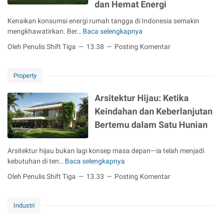
t
N
i
dan Hemat Energi
i
T
e
u
o
l
d
e
m
Kenaikan konsumsi energi rumah tangga di Indonesia semakin
k
r
i
a
r
a
mengkhawatirkan. Ber…
Baca selengkapnya
P
L
a
h
k
b
t
e
a
k
a
M
Oleh Penulis Shift Tiga
13.38
Posting Komentar
a
E
m
n
n
e
r
n
u
g
T
n
u
e
l
k
e
Property
c
r
a
a
p
e
g
–
h
a
Arsitektur Hijau: Ketika
m
i
E
S
t
a
Keindahan dan Keberlanjutan
d
F
e
u
r
a
Bertemu dalam Satu Hunian
E
d
n
i
n
F
e
t
L
R
E
r
u
i
Arsitektur hijau bukan lagi konsep masa depan—ia telah menjadi
a
K
h
k
n
kebutuhan di ten…
Baca selengkapnya
A
m
T
a
B
g
r
a
Oleh Penulis Shift Tiga
13.33
Posting Komentar
A
n
i
k
s
h
E
a
s
u
i
L
n
M
n
n
t
Industri
i
g
e
i
g
e
n
l
w
s
a