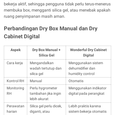
bekerja aktif, sehingga pengguna tidak perlu terus-menerus
membuka box, mengganti silica gel, atau menebak apakah
ruang penyimpanan masih aman.
Perbandingan Dry Box Manual dan Dry
Cabinet Digital
Aspek
Dry Box Manual +
Wonderful Dry Cabinet
Silica Gel
Digital
Cara kerja
Mengandalkan
Menggunakan sistem
wadah tertutup dan
dehumidifier dan
silica gel
humidity control
Kontrol RH
Manual
Otomatis
Monitoring
Perlu hygrometer
Menggunakan indikator
RH
tambahan jika ingin
digital pada perangkat
lebih akurat
Perawatan
Silica gel perlu dicek,
Lebih praktis karena
harian
diganti, atau
sistem bekerja otomatis