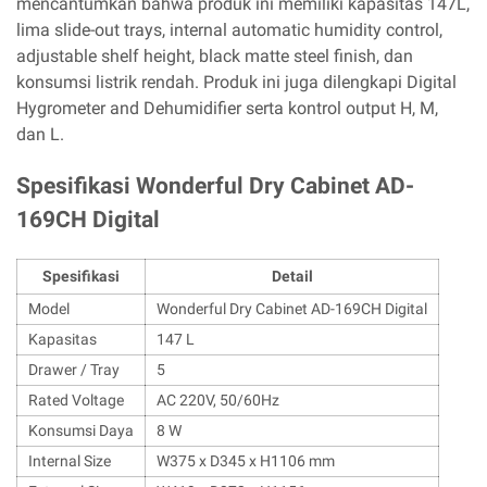
mencantumkan bahwa produk ini memiliki kapasitas 147L,
lima slide-out trays, internal automatic humidity control,
adjustable shelf height, black matte steel finish, dan
konsumsi listrik rendah. Produk ini juga dilengkapi Digital
Hygrometer and Dehumidifier serta kontrol output H, M,
dan L.
Spesifikasi Wonderful Dry Cabinet AD-
169CH Digital
Spesifikasi
Detail
Model
Wonderful Dry Cabinet AD-169CH Digital
Kapasitas
147 L
Drawer / Tray
5
Rated Voltage
AC 220V, 50/60Hz
Konsumsi Daya
8 W
Internal Size
W375 x D345 x H1106 mm