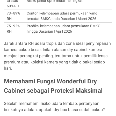
Di atas
Risiko jamur optik mulai meningkat
60% RH
73–89%
Contoh kelembapan udara permukaan yang
RH
tercatat BMKG pada Dasarian I Maret 2026
75–92%
Prediksi kelembapan udara permukaan BMKG
RH
hingga Dasarian I April 2026
Jarak antara RH udara tropis dan zona ideal penyimpanan
kamera cukup besar. Inilah alasan dry cabinet kamera
menjadi perangkat penting, terutama untuk pemilik lensa
premium atau koleksi kamera yang tidak dipakai setiap
hari.
Memahami Fungsi Wonderful Dry
Cabinet sebagai Proteksi Maksimal
Setelah memahami risiko udara lembap, pertanyaan
berikutnya adalah: apakah dry box biasa sudah cukup?