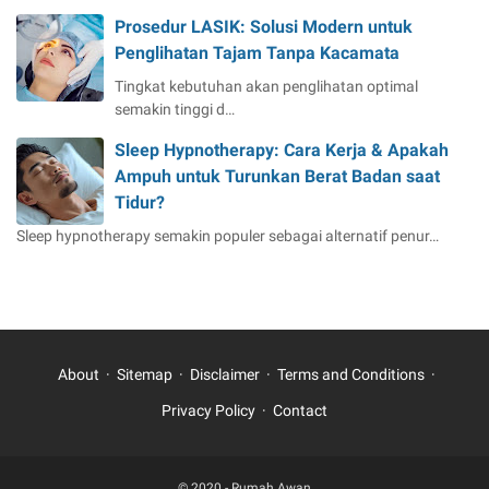
Prosedur LASIK: Solusi Modern untuk
Penglihatan Tajam Tanpa Kacamata
Tingkat kebutuhan akan penglihatan optimal
semakin tinggi d…
Sleep Hypnotherapy: Cara Kerja & Apakah
Ampuh untuk Turunkan Berat Badan saat
Tidur?
Sleep hypnotherapy semakin populer sebagai alternatif penur…
About
Sitemap
Disclaimer
Terms and Conditions
Privacy Policy
Contact
© 2020 -
Rumah Awan